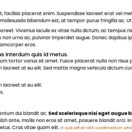
et, facilisis placerat enim. Suspendisse laoreet erat vel m
lesuada bibendum est, at tempor purus fringilla ac. Ut ut n
et. Vivamus iaculis ex vitae nulla dictum, ac tempus risus
tis non urna ac, pulvinar imperdiet augue. Donec dapibus 
ullamcorper eros.
 interdum quis id metus.
m tortor varius sit amet. Fusce placerat nulla non risus pu
m laoreet at eu elit. Sed mattis magna vehicula dictum cur
laoreet at eu elit.
s.
ntum dui blandit ac.
Sed scelerisque nisi eget augue b
ibh ante, mollis non eros sit amet, posuere blandit orci. I
metus. Cras vitae quam elit.
In quis elit et nibh condimentum ultri