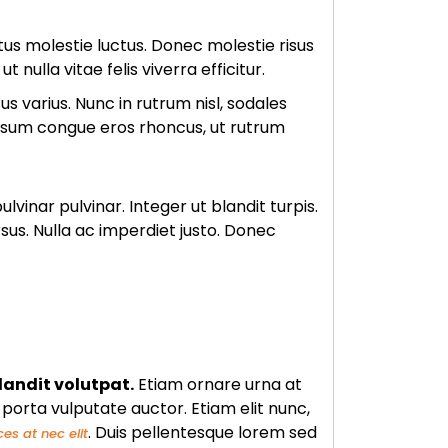
etus molestie luctus. Donec molestie risus
ulla vitae felis viverra efficitur.
 varius. Nunc in rutrum nisl, sodales
ipsum congue eros rhoncus, ut rutrum
lvinar pulvinar. Integer ut blandit turpis.
sus. Nulla ac imperdiet justo. Donec
landit volutpat.
Etiam ornare urna at
n porta vulputate auctor. Etiam elit nunc,
. Duis pellentesque lorem sed
ces at nec elit