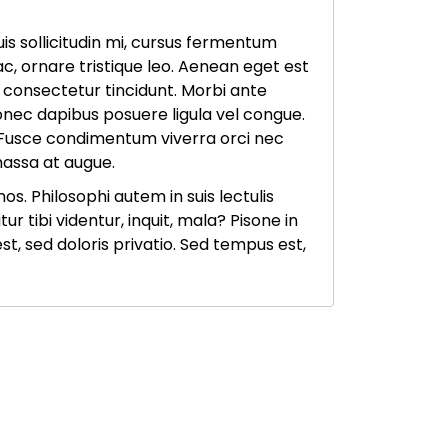
is sollicitudin mi, cursus fermentum
c, ornare tristique leo. Aenean eget est
cu consectetur tincidunt. Morbi ante
 Donec dapibus posuere ligula vel congue.
t. Fusce condimentum viverra orci nec
massa at augue.
s. Philosophi autem in suis lectulis
 tibi videntur, inquit, mala? Pisone in
, sed doloris privatio. Sed tempus est,