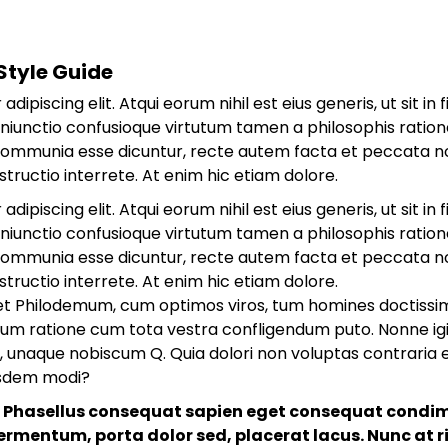
 Style Guide
dipiscing elit. Atqui eorum nihil est eius generis, ut sit
oniunctio confusioque virtutum tamen a philosophis ratione
communia esse dicuntur, recte autem facta et peccata n
ructio interrete. At enim hic etiam dolore.
dipiscing elit. Atqui eorum nihil est eius generis, ut sit
oniunctio confusioque virtutum tamen a philosophis ratione
communia esse dicuntur, recte autem facta et peccata n
ructio interrete. At enim hic etiam dolore.
 et Philodemum, cum optimos viros, tum homines doctissimo
um ratione cum tota vestra confligendum puto. Nonne igitur
naque nobiscum Q. Quia dolori non voluptas contraria est
iusdem modi?
us. Phasellus consequat sapien eget consequat condi
mentum, porta dolor sed, placerat lacus. Nunc at ris