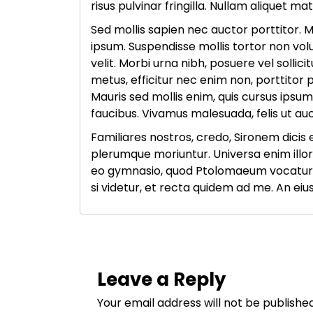
risus pulvinar fringilla. Nullam aliquet ma
Sed mollis sapien nec auctor porttitor. 
ipsum. Suspendisse mollis tortor non volu
velit. Morbi urna nibh, posuere vel sollic
metus, efficitur nec enim non, porttitor 
Mauris sed mollis enim, quis cursus ipsu
faucibus. Vivamus malesuada, felis ut au
Familiares nostros, credo, Sironem dicis
plerumque moriuntur. Universa enim illor
eo gymnasio, quod Ptolomaeum vocatur, u
si videtur, et recta quidem ad me. An e
Leave a Reply
Your email address will not be published