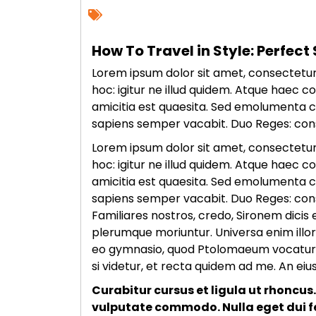
How To Travel in Style: Perfect
Lorem ipsum dolor sit amet, consectetur a
hoc: igitur ne illud quidem. Atque haec c
amicitia est quaesita. Sed emolumenta 
sapiens semper vacabit. Duo Reges: const
Lorem ipsum dolor sit amet, consectetur a
hoc: igitur ne illud quidem. Atque haec c
amicitia est quaesita. Sed emolumenta 
sapiens semper vacabit. Duo Reges: const
Familiares nostros, credo, Sironem dicis
plerumque moriuntur. Universa enim illor
eo gymnasio, quod Ptolomaeum vocatur, u
si videtur, et recta quidem ad me. An e
Curabitur cursus et ligula ut rhonc
vulputate commodo. Nulla eget dui fer