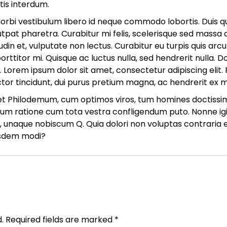
ttis interdum.
Morbi vestibulum libero id neque commodo lobortis. Duis qu
tpat pharetra. Curabitur mi felis, scelerisque sed massa a
itudin et, vulputate non lectus. Curabitur eu turpis quis ar
porttitor mi. Quisque ac luctus nulla, sed hendrerit nulla.
m. Lorem ipsum dolor sit amet, consectetur adipiscing eli
ctor tincidunt, dui purus pretium magna, ac hendrerit ex 
 et Philodemum, cum optimos viros, tum homines doctissimo
um ratione cum tota vestra confligendum puto. Nonne igitur
naque nobiscum Q. Quia dolori non voluptas contraria est
iusdem modi?
.
Required fields are marked
*