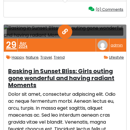
(0) Comments
29
Apr
admin
2024
Happy
,
Nature
,
Travel
,
Trend
Lifestyle
Basking in Sunset Bliss: Girls outing
gone wonderful and having radiant
Moments
Dolor sit amet, consectetur adipiscing elit. Odio
ac neque fermentum morbi. Aenean lectus eu,
arcu, turpis. In massa eget sagittis, aliquet
maecenas ac. Sed leo interdum aenean cras
gravida vitae vel blandit. Venenatis, magna
feugiat rhoncus est. Tincidunt lectus felis ut