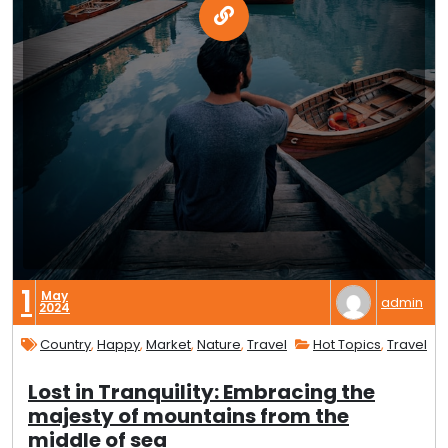
1
May
admin
2024
Country
,
Happy
,
Market
,
Nature
,
Travel
Hot Topics
,
Travel
Lost in Tranquility: Embracing the
majesty of mountains from the
middle of sea