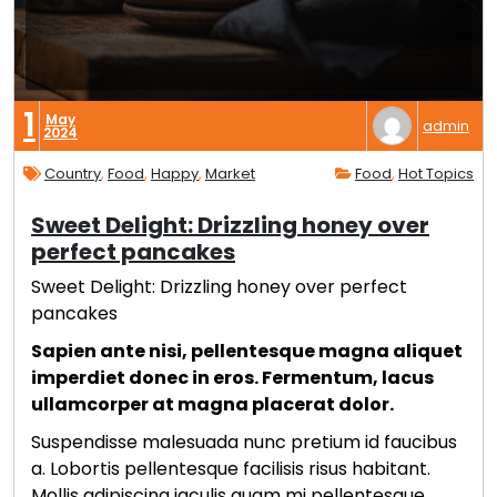
1
May
admin
2024
Country
,
Food
,
Happy
,
Market
Food
,
Hot Topics
Sweet Delight: Drizzling honey over
perfect pancakes
Sweet Delight: Drizzling honey over perfect
pancakes
Sapien ante nisi, pellentesque magna aliquet
imperdiet donec in eros. Fermentum, lacus
ullamcorper at magna placerat dolor.
Suspendisse malesuada nunc pretium id faucibus
a. Lobortis pellentesque facilisis risus habitant.
Mollis adipiscing iaculis quam mi pellentesque