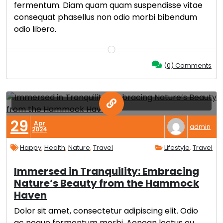
fermentum. Diam quam quam suspendisse vitae
consequat phasellus non odio morbi bibendum
odio libero.
(0) Comments
29
Apr
admin
2024
Happy
,
Health
,
Nature
,
Travel
Lifestyle
,
Travel
Immersed in Tranquility: Embracing
Nature’s Beauty from the Hammock
Haven
Dolor sit amet, consectetur adipiscing elit. Odio
ac neque fermentum morbi. Aenean lectus eu,