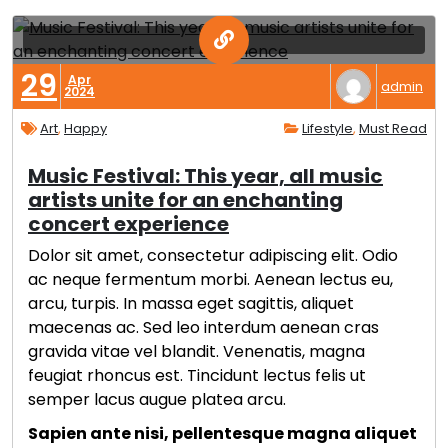
29
Apr
admin
2024
Art
,
Happy
Lifestyle
,
Must Read
Music Festival: This year, all music
artists unite for an enchanting
concert experience
Dolor sit amet, consectetur adipiscing elit. Odio
ac neque fermentum morbi. Aenean lectus eu,
arcu, turpis. In massa eget sagittis, aliquet
maecenas ac. Sed leo interdum aenean cras
gravida vitae vel blandit. Venenatis, magna
feugiat rhoncus est. Tincidunt lectus felis ut
semper lacus augue platea arcu.
Sapien ante nisi, pellentesque magna aliquet