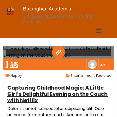
Batanghari Academia
“Empowering Education, Inspiring
Creativity”
1
May
admin
2024
Happy
Entertainment
,
Featured
Capturing Childhood Magic: A Little
Girl’s Delightful Evening on the Couch
with Netflix
Dolor sit amet, consectetur adipiscing elit. Odio
ac neque fermentum morbi. Aenean lectus eu,