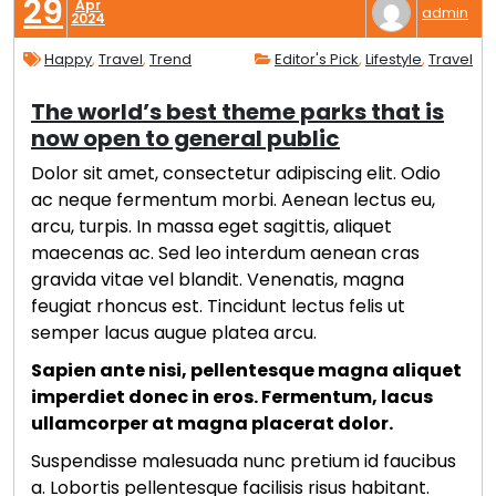
29
Apr
admin
2024
Happy
,
Travel
,
Trend
Editor's Pick
,
Lifestyle
,
Travel
The world’s best theme parks that is
now open to general public
Dolor sit amet, consectetur adipiscing elit. Odio
ac neque fermentum morbi. Aenean lectus eu,
arcu, turpis. In massa eget sagittis, aliquet
maecenas ac. Sed leo interdum aenean cras
gravida vitae vel blandit. Venenatis, magna
feugiat rhoncus est. Tincidunt lectus felis ut
semper lacus augue platea arcu.
Sapien ante nisi, pellentesque magna aliquet
imperdiet donec in eros. Fermentum, lacus
ullamcorper at magna placerat dolor.
Suspendisse malesuada nunc pretium id faucibus
a. Lobortis pellentesque facilisis risus habitant.