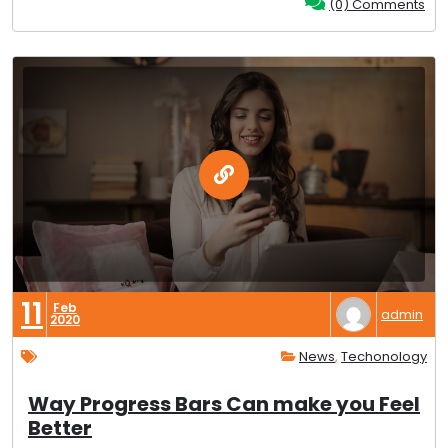
(0) Comments
11
Feb
admin
2020
News
,
Techonology
Way Progress Bars Can make you Feel
Better