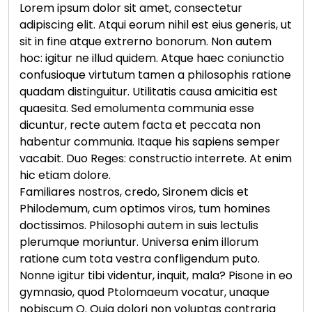
Lorem ipsum dolor sit amet, consectetur
adipiscing elit. Atqui eorum nihil est eius generis, ut
sit in fine atque extrerno bonorum. Non autem
hoc: igitur ne illud quidem. Atque haec coniunctio
confusioque virtutum tamen a philosophis ratione
quadam distinguitur. Utilitatis causa amicitia est
quaesita. Sed emolumenta communia esse
dicuntur, recte autem facta et peccata non
habentur communia. Itaque his sapiens semper
vacabit. Duo Reges: constructio interrete. At enim
hic etiam dolore.
Familiares nostros, credo, Sironem dicis et
Philodemum, cum optimos viros, tum homines
doctissimos. Philosophi autem in suis lectulis
plerumque moriuntur. Universa enim illorum
ratione cum tota vestra confligendum puto.
Nonne igitur tibi videntur, inquit, mala? Pisone in eo
gymnasio, quod Ptolomaeum vocatur, unaque
nobiscum Q. Quia dolori non voluptas contraria