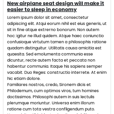
New airplane seat design will make it
easier to sleep in economy
Lorem ipsum dolor sit amet, consectetur
adipiscing elit. Atqui eorum nihil est eius generis, ut
sit in fine atque extrerno bonorum. Non autem
hoc: igitur ne illud quidem. Atque haec coniunctio
confusioque virtutum tamen a philosophis ratione
quadam distinguitur. Utilitatis causa amicitia est
quaesita. Sed emolumenta communia esse
dicuntur, recte autem facta et peccata non
habentur communia. Itaque his sapiens semper
vacabit. Duo Reges: constructio interrete. At enim
hic etiam dolore.
Familiares nostros, credo, Sironem dicis et
Philodemum, cum optimos viros, tum homines
doctissimos. Philosophi autem in suis lectulis
plerumque moriuntur. Universa enim illorum
ratione cum tota vestra confligendum puto.