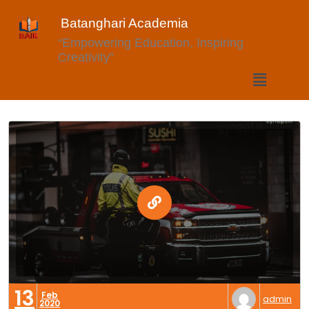
Batanghari Academia
“Empowering Education, Inspiring
Creativity”
13
Feb
admin
2020