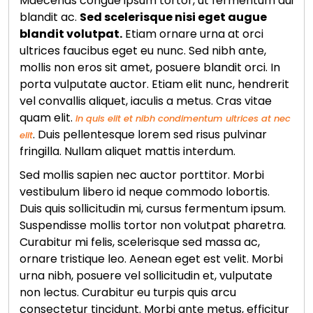
Maecenas congue ipsum tortor, ut fermentum dui
blandit ac.
Sed scelerisque nisi eget augue
blandit volutpat.
Etiam ornare urna at orci
ultrices faucibus eget eu nunc. Sed nibh ante,
mollis non eros sit amet, posuere blandit orci. In
porta vulputate auctor. Etiam elit nunc, hendrerit
vel convallis aliquet, iaculis a metus. Cras vitae
quam elit.
In quis elit et nibh condimentum ultrices at nec
. Duis pellentesque lorem sed risus pulvinar
elit
fringilla. Nullam aliquet mattis interdum.
Sed mollis sapien nec auctor porttitor. Morbi
vestibulum libero id neque commodo lobortis.
Duis quis sollicitudin mi, cursus fermentum ipsum.
Suspendisse mollis tortor non volutpat pharetra.
Curabitur mi felis, scelerisque sed massa ac,
ornare tristique leo. Aenean eget est velit. Morbi
urna nibh, posuere vel sollicitudin et, vulputate
non lectus. Curabitur eu turpis quis arcu
consectetur tincidunt. Morbi ante metus, efficitur