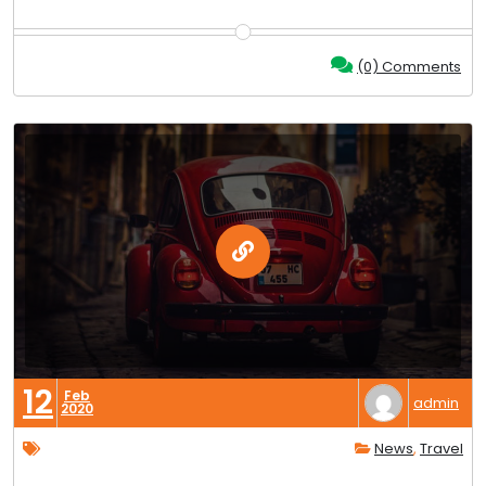
(0) Comments
12
Feb
admin
2020
News
,
Travel