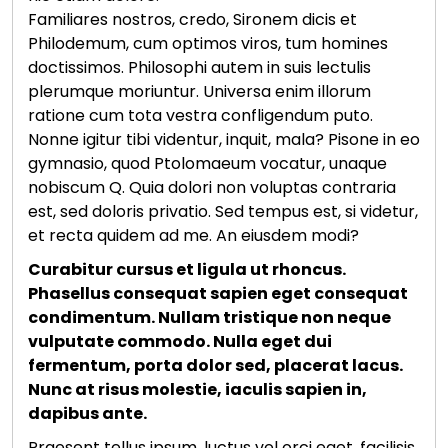
Familiares nostros, credo, Sironem dicis et
Philodemum, cum optimos viros, tum homines
doctissimos. Philosophi autem in suis lectulis
plerumque moriuntur. Universa enim illorum
ratione cum tota vestra confligendum puto.
Nonne igitur tibi videntur, inquit, mala? Pisone in eo
gymnasio, quod Ptolomaeum vocatur, unaque
nobiscum Q. Quia dolori non voluptas contraria
est, sed doloris privatio. Sed tempus est, si videtur,
et recta quidem ad me. An eiusdem modi?
Curabitur cursus et ligula ut rhoncus.
Phasellus consequat sapien eget consequat
condimentum. Nullam tristique non neque
vulputate commodo. Nulla eget dui
fermentum, porta dolor sed, placerat lacus.
Nunc at risus molestie, iaculis sapien in,
dapibus ante.
Praesent tellus ipsum, luctus vel orci eget, facilisis