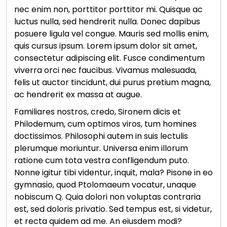
nec enim non, porttitor porttitor mi. Quisque ac
luctus nulla, sed hendrerit nulla. Donec dapibus
posuere ligula vel congue. Mauris sed mollis enim,
quis cursus ipsum. Lorem ipsum dolor sit amet,
consectetur adipiscing elit. Fusce condimentum
viverra orci nec faucibus. Vivamus malesuada,
felis ut auctor tincidunt, dui purus pretium magna,
ac hendrerit ex massa at augue.
Familiares nostros, credo, Sironem dicis et
Philodemum, cum optimos viros, tum homines
doctissimos. Philosophi autem in suis lectulis
plerumque moriuntur. Universa enim illorum
ratione cum tota vestra confligendum puto.
Nonne igitur tibi videntur, inquit, mala? Pisone in eo
gymnasio, quod Ptolomaeum vocatur, unaque
nobiscum Q. Quia dolori non voluptas contraria
est, sed doloris privatio. Sed tempus est, si videtur,
et recta quidem ad me. An eiusdem modi?