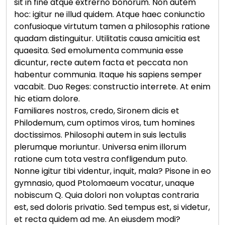
sit in fine atque extrerno bonorum. Non autem
hoc: igitur ne illud quidem. Atque haec coniunctio
confusioque virtutum tamen a philosophis ratione
quadam distinguitur. Utilitatis causa amicitia est
quaesita. Sed emolumenta communia esse
dicuntur, recte autem facta et peccata non
habentur communia. Itaque his sapiens semper
vacabit. Duo Reges: constructio interrete. At enim
hic etiam dolore.
Familiares nostros, credo, Sironem dicis et
Philodemum, cum optimos viros, tum homines
doctissimos. Philosophi autem in suis lectulis
plerumque moriuntur. Universa enim illorum
ratione cum tota vestra confligendum puto.
Nonne igitur tibi videntur, inquit, mala? Pisone in eo
gymnasio, quod Ptolomaeum vocatur, unaque
nobiscum Q. Quia dolori non voluptas contraria
est, sed doloris privatio. Sed tempus est, si videtur,
et recta quidem ad me. An eiusdem modi?