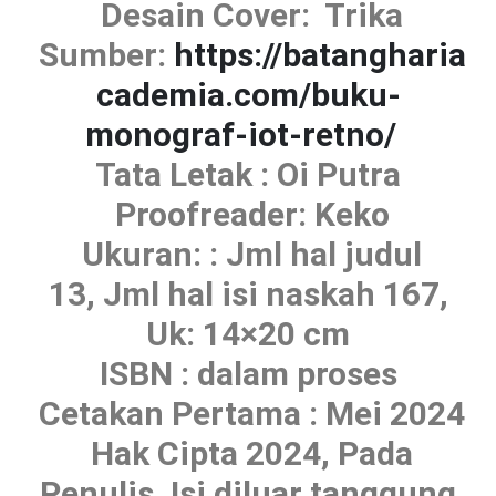
Desain Cover: Trika
Sumber:
https://batangharia
cademia.com/buku-
monograf-iot-retno/
Tata Letak : Oi Putra
Proofreader: Keko
Ukuran: : Jml hal judul
13, Jml hal isi naskah 167,
Uk: 14×20 cm
ISBN : dalam proses
Cetakan Pertama : Mei 2024
Hak Cipta 2024, Pada
Penulis.
Isi diluar tanggung