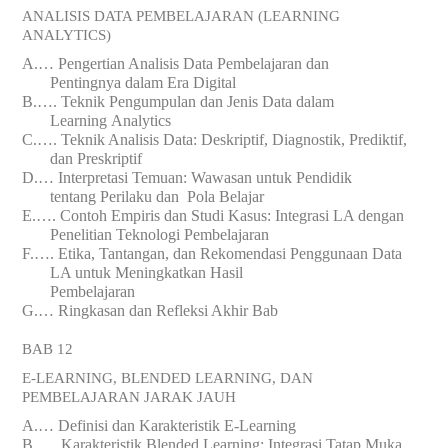
ANALISIS DATA PEMBELAJARAN (LEARNING
ANALYTICS)
A.
…
Pengertian Analisis Data Pembelajaran dan
Pentingnya
dalam
Era Digital
B.
….
Teknik Pengumpulan dan Jenis Data dalam
Learning
Analytics
C.
….
Teknik Analisis Data: Deskriptif, Diagnostik, Prediktif,
dan Preskriptif
D.
…
Interpretasi Temuan: Wawasan untuk Pendidik
tentang
Perilaku
dan Pola Belajar
E.
….
Contoh Empiris dan Studi Kasus: Integrasi LA dengan
Penelitian Teknologi Pembelajaran
F.
….
Etika, Tantangan, dan Rekomendasi Penggunaan Data
LA untuk Meningkatkan Hasil
Pembelajaran
G.
…
Ringkasan dan Refleksi Akhir Bab
BAB 12
E-LEARNING, BLENDED LEARNING, DAN
PEMBELAJARAN JARAK JAUH
A.
…
Definisi dan Karakteristik E-Learning
B.
….
Karakteristik Blended Learning: Integrasi Tatap Muka