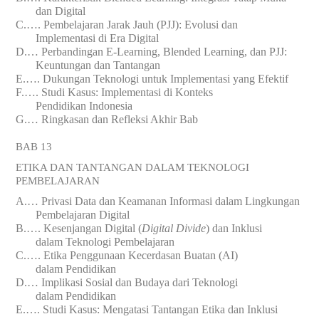
dan Digital
C.
….
Pembelajaran Jarak Jauh (PJJ): Evolusi dan
Implementasi
di
Era Digital
D.
…
Perbandingan E-Learning, Blended Learning, dan PJJ:
Keuntungan dan Tantangan
E.
….
Dukungan Teknologi untuk Implementasi yang Efektif
F.
….
Studi Kasus: Implementasi di Konteks
Pendidikan
Indonesia
G.
…
Ringkasan dan Refleksi Akhir Bab
BAB 13
ETIKA DAN TANTANGAN DALAM TEKNOLOGI
PEMBELAJARAN
A.
…
Privasi Data dan Keamanan Informasi dalam Lingkungan
Pembelajaran Digital
B.
….
Kesenjangan Digital (
Digital Divide
) dan Inklusi
dalam
Teknologi
Pembelajaran
C.
….
Etika Penggunaan Kecerdasan Buatan (AI)
dalam
Pendidikan
D.
…
Implikasi Sosial dan Budaya dari Teknologi
dalam
Pendidikan
E.
….
Studi Kasus: Mengatasi Tantangan Etika dan Inklusi