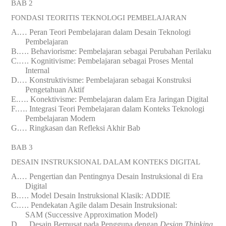
BAB 2
FONDASI TEORITIS TEKNOLOGI PEMBELAJARAN
A.
…
Peran Teori Pembelajaran dalam Desain Teknologi
Pembelajaran
B.
….
Behaviorisme: Pembelajaran sebagai Perubahan Perilaku
C.
….
Kognitivisme: Pembelajaran sebagai Proses Mental
Internal
D.
…
Konstruktivisme: Pembelajaran sebagai Konstruksi
Pengetahuan Aktif
E.
….
Konektivisme: Pembelajaran dalam Era Jaringan Digital
F.
….
Integrasi Teori Pembelajaran dalam Konteks Teknologi
Pembelajaran Modern
G.
…
Ringkasan dan Refleksi Akhir Bab
BAB 3
DESAIN INSTRUKSIONAL DALAM KONTEKS DIGITAL
A.
…
Pengertian dan Pentingnya Desain Instruksional
di
Era
Digital
B.
….
Model Desain Instruksional Klasik: ADDIE
C.
….
Pendekatan Agile dalam Desain Instruksional:
SAM
(Successive
Approximation Model)
D.
…
Desain Berpusat pada Pengguna dengan
Design Thinking