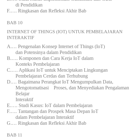
di
Pendidikan
F.
….
Ringkasan dan Refleksi Akhir Bab
BAB 10
INTERNET OF THINGS (IOT) UNTUK
PEMBELAJARAN
INTERAKTIF
A.
…
Pengenalan Konsep Internet of Things (IoT)
dan
Potensinya
dalam Pendidikan
B.
….
Komponen dan Cara Kerja IoT dalam
Konteks
Pembelajaran
C.
….
Aplikasi IoT untuk Menciptakan Lingkungan
Pembelajaran Cerdas dan Terhubung
D.
…
Bagaimana Perangkat IoT Mengumpulkan Data,
Mengotomatisasi Proses, dan Menyediakan Pengalaman
Belajar
Interaktif
E.
….
Studi Kasus: IoT dalam Pembelajaran
F.
….
Tantangan dan Prospek Masa Depan IoT
dalam
Pembelajaran
Interaktif
G.
…
Ringkasan dan Refleksi Akhir Bab
BAB 11