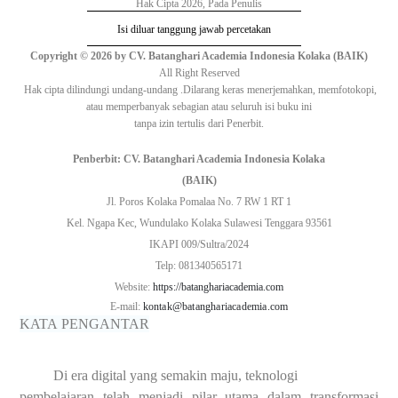
Hak Cipta 2026, Pada Penulis
Isi diluar tanggung jawab percetakan
Copyright © 2026 by CV. Batanghari Academia Indonesia Kolaka (BAIK)
All Right Reserved
Hak cipta
dilindungi undang-undang .
Dilarang
keras menerjemahkan, memfotokopi,
atau
memperbanyak
sebagian atau seluruh isi buku ini
tanpa izin tertulis dari Penerbit.
Penberbit: CV. Batanghari Academia Indonesia Kolaka
(BAIK)
Jl.
Poros Kolaka Pomalaa No. 7 RW 1 RT 1
Kel. Ngapa Kec, Wundulako Kolaka Sulawesi Tenggara 93561
IKAPI 009/Sultra/2024
Telp: 0
8134
0
565171
Website:
https://batanghariacademia.com
E-mail:
kontak@batanghariacademia.com
KATA
PENGANTAR
Di era digital yang semakin maju, teknologi
pembelajaran telah menjadi pilar utama dalam transformasi