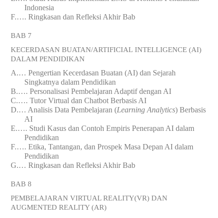
Indonesia
F.
….
Ringkasan dan Refleksi Akhir Bab
BAB 7
KECERDASAN BUATAN/ARTIFICIAL
INTELLIGENCE (AI)
DALAM PENDIDIKAN
A.
…
Pengertian Kecerdasan Buatan (AI) dan Sejarah
Singkatnya dalam Pendidikan
B.
….
Personalisasi Pembelajaran Adaptif dengan AI
C.
….
Tutor Virtual dan Chatbot Berbasis AI
D.
…
Analisis Data Pembelajaran (
Learning Analytics
) Berbasis
AI
E.
….
Studi Kasus dan Contoh Empiris Penerapan AI dalam
Pendidikan
F.
….
Etika, Tantangan, dan Prospek Masa Depan AI dalam
Pendidikan
G.
…
Ringkasan dan Refleksi Akhir Bab
BAB 8
PEMBELAJARAN VIRTUAL REALITY(VR) DAN
AUGMENTED REALITY (AR)