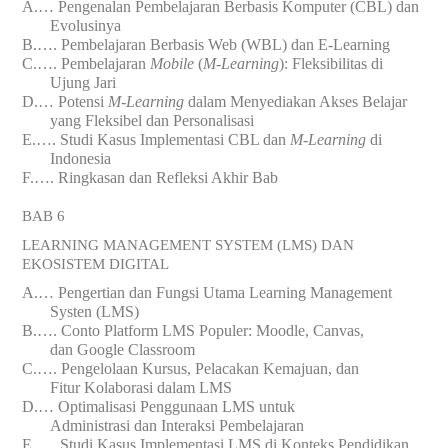
A.
…
Pengenalan Pembelajaran Berbasis Komputer (CBL) dan
Evolusinya
B.
….
Pembelajaran Berbasis Web (WBL) dan E-Learning
C.
….
Pembelajaran
Mobile
(
M-Learning
): Fleksibilitas di
Ujung Jari
D.
…
Potensi
M-Learning
dalam Menyediakan Akses Belajar
yang Fleksibel dan Personalisasi
E.
….
Studi Kasus Implementasi CBL dan
M-Learning
di
Indonesia
F.
….
Ringkasan dan Refleksi Akhir Bab
BAB 6
LEARNING MANAGEMENT SYSTEM (LMS) DAN
EKOSISTEM DIGITAL
A.
…
Pengertian dan Fungsi Utama Learning Management
Systen (LMS)
B.
….
Conto Platform LMS Populer: Moodle, Canvas,
dan
Google Classroom
C.
….
Pengelolaan Kursus, Pelacakan Kemajuan, dan
Fitur
Kolaborasi
dalam LMS
D.
…
Optimalisasi Penggunaan LMS untuk
Administrasi
dan
Interaksi Pembelajaran
E.
….
Studi Kasus Implementasi LMS di Konteks Pendidikan