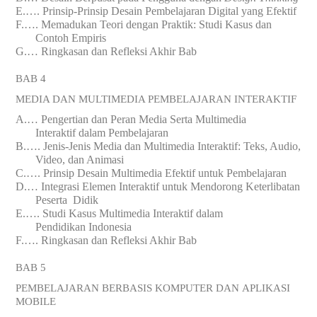
E.
….
Prinsip-Prinsip Desain Pembelajaran Digital yang Efektif
F.
….
Memadukan Teori dengan Praktik: Studi Kasus dan
Contoh Empiris
G.
…
Ringkasan dan Refleksi Akhir Bab
BAB 4
MEDIA DAN MULTIMEDIA PEMBELAJARAN INTERAKTIF
A.
…
Pengertian dan Peran Media Serta Multimedia
Interaktif
dalam
Pembelajaran
B.
….
Jenis-Jenis Media dan Multimedia Interaktif: Teks, Audio,
Video, dan Animasi
C.
….
Prinsip Desain Multimedia Efektif untuk Pembelajaran
D.
…
Integrasi Elemen Interaktif untuk Mendorong Keterlibatan
Peserta Didik
E.
….
Studi Kasus Multimedia Interaktif dalam
Pendidikan
Indonesia
F.
….
Ringkasan dan Refleksi Akhir Bab
BAB 5
PEMBELAJARAN BERBASIS KOMPUTER DAN
APLIKASI
MOBILE