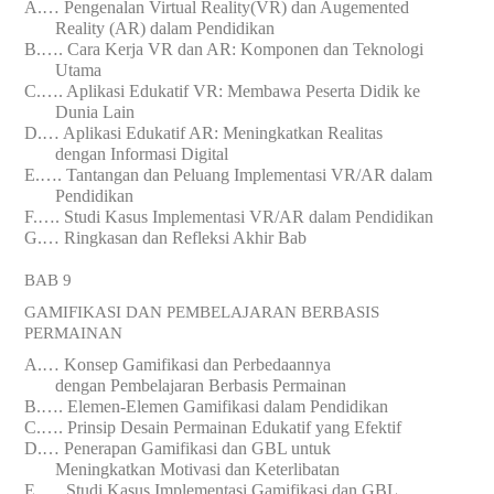
A.
…
Pengenalan Virtual Reality(VR) dan Augemented
Reality
(AR)
dalam Pendidikan
B.
….
Cara Kerja VR dan AR: Komponen dan Teknologi
Utama
C.
….
Aplikasi Edukatif VR: Membawa Peserta Didik ke
Dunia
Lain
D.
…
Aplikasi Edukatif AR: Meningkatkan Realitas
dengan
Informasi
Digital
E.
….
Tantangan dan Peluang Implementasi VR/AR dalam
Pendidikan
F.
….
Studi Kasus Implementasi VR/AR dalam Pendidikan
G.
…
Ringkasan dan Refleksi Akhir Bab
BAB 9
GAMIFIKASI DAN PEMBELAJARAN BERBASIS
PERMAINAN
A.
…
Konsep Gamifikasi dan Perbedaannya
dengan
Pembelajaran
Berbasis Permainan
B.
….
Elemen-Elemen Gamifikasi dalam Pendidikan
C.
….
Prinsip Desain Permainan Edukatif yang Efektif
D.
…
Penerapan Gamifikasi dan GBL untuk
Meningkatkan
Motivasi
dan Keterlibatan
E.
….
Studi Kasus Implementasi Gamifikasi dan GBL